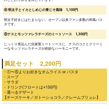
④ 明太子とイカとしめじの青じそ風味 1,100円
明太子好きにはたまらない、オープン以来ファン多数の和風パス
タです。
⑤ナスとモッツァレラチーズのミートソース 1,300円
じっくり煮込んだ自家製ミートソースに、ナスのコクとクリーミ
ーなモッツァレラチーズが絶妙なハーモニーです。
満足セット 2,200円
・①〜⑤よりお好きなオムライス or パスタ
・スープ
・サラダ
・ドリンク(フロートは+150円)
・選べるデザート
【チーズケーキ／ガトーショコラ／クレームブリュレ】